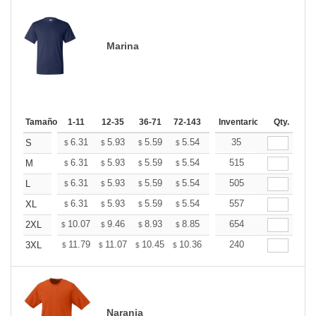
Marina
Tamaño
1-11
12-35
36-71
72-143
144-287
Inventario
288 +
Qty.
Más
+
6.31
5.93
5.59
5.54
5.45
35
5.40
S
$
$
$
$
$
$
+
6.31
5.93
5.59
5.54
5.45
515
5.40
M
$
$
$
$
$
$
+
6.31
5.93
5.59
5.54
5.45
505
5.40
L
$
$
$
$
$
$
+
6.31
5.93
5.59
5.54
5.45
557
5.40
XL
$
$
$
$
$
$
+
10.07
9.46
8.93
8.85
8.70
654
8.62
2XL
$
$
$
$
$
$
+
11.79
11.07
10.45
10.36
10.18
240
10.09
3XL
$
$
$
$
$
$
Naranja