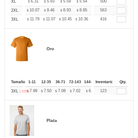
+
6.31
5.93
5.59
5.54
5.45
500
5.40
XL
$
$
$
$
$
$
+
10.07
9.46
8.93
8.85
8.70
563
8.62
2XL
$
$
$
$
$
$
+
11.79
11.07
10.45
10.36
10.18
416
10.09
3XL
$
$
$
$
$
$
Oro
Tamaño
1-11
12-35
36-71
72-143
144-287
Inventario
288 +
Más
Qty.
+
7.99
7.50
7.08
7.02
6.90
123
6.84
3XL
$
$
$
$
$
$
(-32%)
Plata