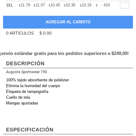
+
11.79
11.07
10.45
10.36
10.18
10.09
416
3XL
$
$
$
$
$
$
0
ARTÍCULOS
$
0.00
¡envío estándar gratis para los pedidos superiores a $249,00!
DESCRIPCIÓN
Augusta Sportswear 790
100% tejido absorbente de poliéster
Elimina la humedad del cuerpo
Etiqueta de tampografía
Cuello de tela
Mangas ajustadas
ESPECIFICACIÓN