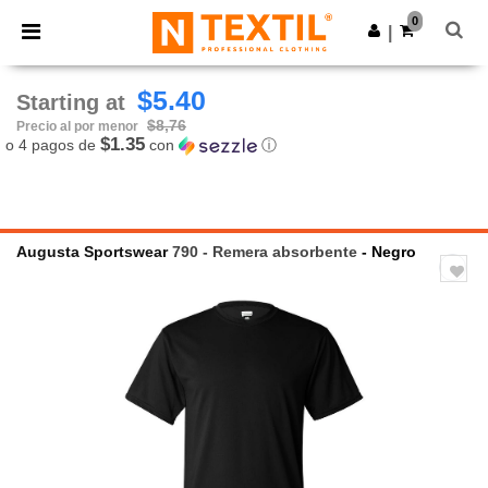
×
App de Ntextil
0
Descargar app
|
¡Mejores precios en app!
$5.40
Starting at
$8,76
Precio al por menor
$1.35
o 4 pagos de
con
ⓘ
Augusta Sportswear
790 - Remera absorbente
- Negro
Previous
Next