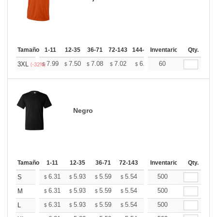
Tamaño
1-11
12-35
36-71
72-143
144-287
Inventario
288 +
Más
Qty.
+
7.99
7.50
7.08
7.02
6.90
60
6.84
3XL
$
$
$
$
$
$
(-32%)
Negro
Tamaño
1-11
12-35
36-71
72-143
144-287
Inventario
288 +
Qty.
Más
+
6.31
5.93
5.59
5.54
5.45
500
5.40
S
$
$
$
$
$
$
+
6.31
5.93
5.59
5.54
5.45
500
5.40
M
$
$
$
$
$
$
+
6.31
5.93
5.59
5.54
5.45
500
5.40
L
$
$
$
$
$
$