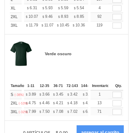
+
6.31
5.93
5.59
5.54
5.45
4
5.40
XL
$
$
$
$
$
$
+
10.07
9.46
8.93
8.85
8.70
92
8.62
2XL
$
$
$
$
$
$
+
11.79
11.07
10.45
10.36
10.18
119
10.09
3XL
$
$
$
$
$
$
Verde oscuro
Tamaño
1-11
12-35
36-71
72-143
144-287
Inventario
288 +
Más
Qty.
+
3.89
3.66
3.45
3.42
3.36
1
3.33
S
$
$
$
$
$
$
(-38%)
+
4.75
4.46
4.21
4.18
4.10
13
4.07
2XL
$
$
$
$
$
$
(-53%)
+
7.99
7.50
7.08
7.02
6.90
71
6.84
3XL
$
$
$
$
$
$
(-32%)
0
ARTÍCULOS
$
0.00