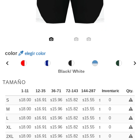
color
elegir color
Black/ White
TAMAÑO
1-11
12-35
36-71
72-143
144-287
288 +
Inventario
Más
Qty.
+
18.00
16.91
15.96
15.82
15.55
15.41
0
S
$
$
$
$
$
$
+
18.00
16.91
15.96
15.82
15.55
15.41
0
M
$
$
$
$
$
$
+
18.00
16.91
15.96
15.82
15.55
15.41
0
L
$
$
$
$
$
$
+
18.00
16.91
15.96
15.82
15.55
15.41
0
XL
$
$
$
$
$
$
+
18.00
16.91
15.96
15.82
15.55
15.41
0
2XL
$
$
$
$
$
$