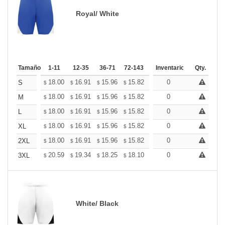
Royal/ White
Tamaño
1-11
12-35
36-71
72-143
144-287
Inventario
288 +
Qty.
Más
+
18.00
16.91
15.96
15.82
15.55
0
15.41
S
$
$
$
$
$
$
+
18.00
16.91
15.96
15.82
15.55
0
15.41
M
$
$
$
$
$
$
+
18.00
16.91
15.96
15.82
15.55
0
15.41
L
$
$
$
$
$
$
+
18.00
16.91
15.96
15.82
15.55
0
15.41
XL
$
$
$
$
$
$
+
18.00
16.91
15.96
15.82
15.55
0
15.41
2XL
$
$
$
$
$
$
+
20.59
19.34
18.25
18.10
17.78
0
17.63
3XL
$
$
$
$
$
$
White/ Black