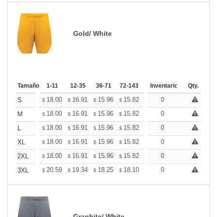
Gold/ White
Tamaño
1-11
12-35
36-71
72-143
144-287
Inventario
288 +
Qty.
Más
+
18.00
16.91
15.96
15.82
15.55
0
15.41
S
$
$
$
$
$
$
+
18.00
16.91
15.96
15.82
15.55
0
15.41
M
$
$
$
$
$
$
+
18.00
16.91
15.96
15.82
15.55
0
15.41
L
$
$
$
$
$
$
+
18.00
16.91
15.96
15.82
15.55
0
15.41
XL
$
$
$
$
$
$
+
18.00
16.91
15.96
15.82
15.55
0
15.41
2XL
$
$
$
$
$
$
+
20.59
19.34
18.25
18.10
17.78
0
17.63
3XL
$
$
$
$
$
$
Graphite/ White