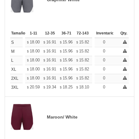
Tamaño
1-11
12-35
36-71
72-143
144-287
Inventario
288 +
Qty.
Más
+
18.00
16.91
15.96
15.82
15.55
0
15.41
S
$
$
$
$
$
$
+
18.00
16.91
15.96
15.82
15.55
0
15.41
M
$
$
$
$
$
$
+
18.00
16.91
15.96
15.82
15.55
0
15.41
L
$
$
$
$
$
$
+
18.00
16.91
15.96
15.82
15.55
0
15.41
XL
$
$
$
$
$
$
+
18.00
16.91
15.96
15.82
15.55
0
15.41
2XL
$
$
$
$
$
$
+
20.59
19.34
18.25
18.10
17.78
0
17.63
3XL
$
$
$
$
$
$
Maroon/ White