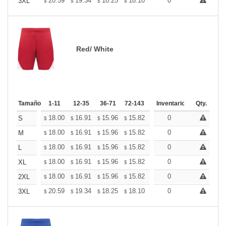
+
20.59
19.34
18.25
18.10
17.78
0
17.63
3XL
$
$
$
$
$
$
Red/ White
Tamaño
1-11
12-35
36-71
72-143
144-287
Inventario
288 +
Qty.
Más
+
18.00
16.91
15.96
15.82
15.55
0
15.41
S
$
$
$
$
$
$
+
18.00
16.91
15.96
15.82
15.55
0
15.41
M
$
$
$
$
$
$
+
18.00
16.91
15.96
15.82
15.55
0
15.41
L
$
$
$
$
$
$
+
18.00
16.91
15.96
15.82
15.55
0
15.41
XL
$
$
$
$
$
$
+
18.00
16.91
15.96
15.82
15.55
0
15.41
2XL
$
$
$
$
$
$
+
20.59
19.34
18.25
18.10
17.78
0
17.63
3XL
$
$
$
$
$
$