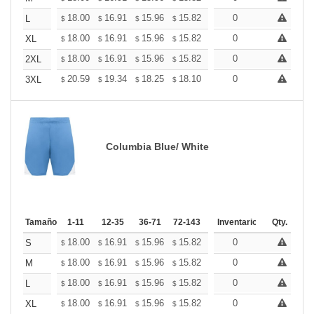
+
18.00
16.91
15.96
15.82
15.55
0
15.41
L
$
$
$
$
$
$
+
18.00
16.91
15.96
15.82
15.55
0
15.41
XL
$
$
$
$
$
$
+
18.00
16.91
15.96
15.82
15.55
0
15.41
2XL
$
$
$
$
$
$
+
20.59
19.34
18.25
18.10
17.78
0
17.63
3XL
$
$
$
$
$
$
Columbia Blue/ White
Tamaño
1-11
12-35
36-71
72-143
144-287
Inventario
288 +
Qty.
Más
+
18.00
16.91
15.96
15.82
15.55
0
15.41
S
$
$
$
$
$
$
+
18.00
16.91
15.96
15.82
15.55
0
15.41
M
$
$
$
$
$
$
+
18.00
16.91
15.96
15.82
15.55
0
15.41
L
$
$
$
$
$
$
+
18.00
16.91
15.96
15.82
15.55
0
15.41
XL
$
$
$
$
$
$