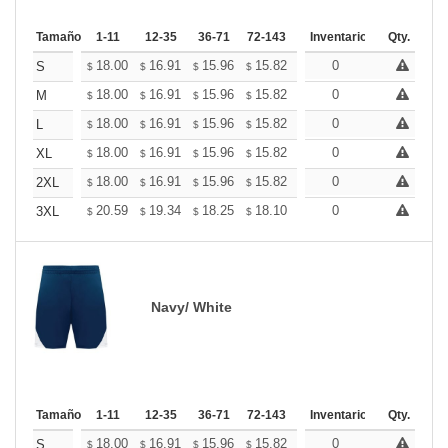
Tamaño
1-11
12-35
36-71
72-143
144-287
Inventario
288 +
Qty.
Más
+
18.00
16.91
15.96
15.82
15.55
0
15.41
S
$
$
$
$
$
$
+
18.00
16.91
15.96
15.82
15.55
0
15.41
M
$
$
$
$
$
$
+
18.00
16.91
15.96
15.82
15.55
0
15.41
L
$
$
$
$
$
$
+
18.00
16.91
15.96
15.82
15.55
0
15.41
XL
$
$
$
$
$
$
+
18.00
16.91
15.96
15.82
15.55
0
15.41
2XL
$
$
$
$
$
$
+
20.59
19.34
18.25
18.10
17.78
0
17.63
3XL
$
$
$
$
$
$
Navy/ White
Tamaño
1-11
12-35
36-71
72-143
144-287
Inventario
288 +
Qty.
Más
+
18.00
16.91
15.96
15.82
15.55
0
15.41
S
$
$
$
$
$
$