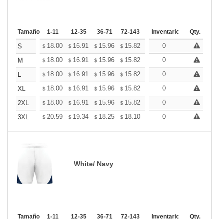
Tamaño
1-11
12-35
36-71
72-143
144-287
Inventario
288 +
Qty.
Más
+
18.00
16.91
15.96
15.82
15.55
0
15.41
S
$
$
$
$
$
$
+
18.00
16.91
15.96
15.82
15.55
0
15.41
M
$
$
$
$
$
$
+
18.00
16.91
15.96
15.82
15.55
0
15.41
L
$
$
$
$
$
$
+
18.00
16.91
15.96
15.82
15.55
0
15.41
XL
$
$
$
$
$
$
+
18.00
16.91
15.96
15.82
15.55
0
15.41
2XL
$
$
$
$
$
$
+
20.59
19.34
18.25
18.10
17.78
0
17.63
3XL
$
$
$
$
$
$
White/ Navy
Tamaño
1-11
12-35
36-71
72-143
144-287
Inventario
288 +
Qty.
Más