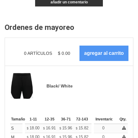
añadir un comentario
Ordenes de mayoreo
0
ARTÍCULOS
$
0.00
Black/ White
Tamaño
1-11
12-35
36-71
72-143
144-287
Inventario
288 +
Qty.
Más
+
18.00
16.91
15.96
15.82
15.55
0
15.41
S
$
$
$
$
$
$
+
18.00
16.91
15.96
15.82
15.55
0
15.41
M
$
$
$
$
$
$