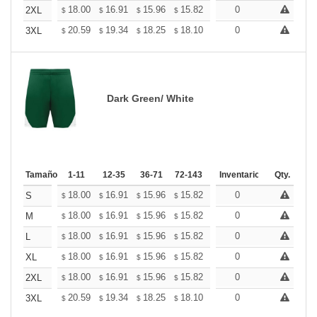
+
18.00
16.91
15.96
15.82
15.55
0
15.41
2XL
$
$
$
$
$
$
+
20.59
19.34
18.25
18.10
17.78
0
17.63
3XL
$
$
$
$
$
$
Dark Green/ White
Tamaño
1-11
12-35
36-71
72-143
144-287
Inventario
288 +
Qty.
Más
+
18.00
16.91
15.96
15.82
15.55
0
15.41
S
$
$
$
$
$
$
+
18.00
16.91
15.96
15.82
15.55
0
15.41
M
$
$
$
$
$
$
+
18.00
16.91
15.96
15.82
15.55
0
15.41
L
$
$
$
$
$
$
+
18.00
16.91
15.96
15.82
15.55
0
15.41
XL
$
$
$
$
$
$
+
18.00
16.91
15.96
15.82
15.55
0
15.41
2XL
$
$
$
$
$
$
+
20.59
19.34
18.25
18.10
17.78
0
17.63
3XL
$
$
$
$
$
$