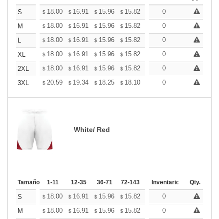
+
18.00
16.91
15.96
15.82
15.55
0
15.41
S
$
$
$
$
$
$
+
18.00
16.91
15.96
15.82
15.55
0
15.41
M
$
$
$
$
$
$
+
18.00
16.91
15.96
15.82
15.55
0
15.41
L
$
$
$
$
$
$
+
18.00
16.91
15.96
15.82
15.55
0
15.41
XL
$
$
$
$
$
$
+
18.00
16.91
15.96
15.82
15.55
0
15.41
2XL
$
$
$
$
$
$
+
20.59
19.34
18.25
18.10
17.78
0
17.63
3XL
$
$
$
$
$
$
White/ Red
Tamaño
1-11
12-35
36-71
72-143
144-287
Inventario
288 +
Qty.
Más
+
18.00
16.91
15.96
15.82
15.55
0
15.41
S
$
$
$
$
$
$
+
18.00
16.91
15.96
15.82
15.55
0
15.41
M
$
$
$
$
$
$