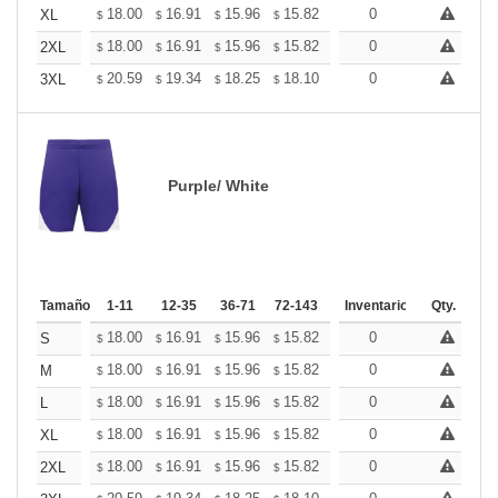
+
18.00
16.91
15.96
15.82
15.55
0
15.41
XL
$
$
$
$
$
$
+
18.00
16.91
15.96
15.82
15.55
0
15.41
2XL
$
$
$
$
$
$
+
20.59
19.34
18.25
18.10
17.78
0
17.63
3XL
$
$
$
$
$
$
Purple/ White
Tamaño
1-11
12-35
36-71
72-143
144-287
Inventario
288 +
Qty.
Más
+
18.00
16.91
15.96
15.82
15.55
0
15.41
S
$
$
$
$
$
$
+
18.00
16.91
15.96
15.82
15.55
0
15.41
M
$
$
$
$
$
$
+
18.00
16.91
15.96
15.82
15.55
0
15.41
L
$
$
$
$
$
$
+
18.00
16.91
15.96
15.82
15.55
0
15.41
XL
$
$
$
$
$
$
+
18.00
16.91
15.96
15.82
15.55
0
15.41
2XL
$
$
$
$
$
$