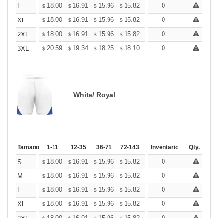
+
18.00
16.91
15.96
15.82
15.55
0
15.41
L
$
$
$
$
$
$
+
18.00
16.91
15.96
15.82
15.55
0
15.41
XL
$
$
$
$
$
$
+
18.00
16.91
15.96
15.82
15.55
0
15.41
2XL
$
$
$
$
$
$
+
20.59
19.34
18.25
18.10
17.78
0
17.63
3XL
$
$
$
$
$
$
White/ Royal
Tamaño
1-11
12-35
36-71
72-143
144-287
Inventario
288 +
Qty.
Más
+
18.00
16.91
15.96
15.82
15.55
0
15.41
S
$
$
$
$
$
$
+
18.00
16.91
15.96
15.82
15.55
0
15.41
M
$
$
$
$
$
$
+
18.00
16.91
15.96
15.82
15.55
0
15.41
L
$
$
$
$
$
$
+
18.00
16.91
15.96
15.82
15.55
0
15.41
XL
$
$
$
$
$
$
18.00
16.91
15.96
15.82
15.55
0
15.41