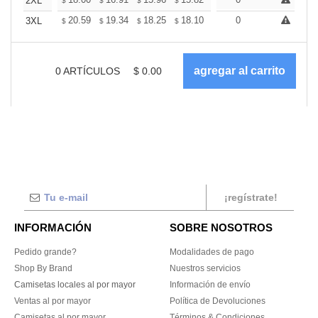
+
2XL
$
$
$
$
$
$
+
20.59
19.34
18.25
18.10
17.78
0
17.63
3XL
$
$
$
$
$
$
0
ARTÍCULOS
$
0.00
¡regístrate!
INFORMACIÓN
SOBRE NOSOTROS
Pedido grande?
Modalidades de pago
Shop By Brand
Nuestros servicios
Camisetas locales al por mayor
Información de envío
Ventas al por mayor
Política de Devoluciones
Camisetas al por mayor
Términos & Condiciones