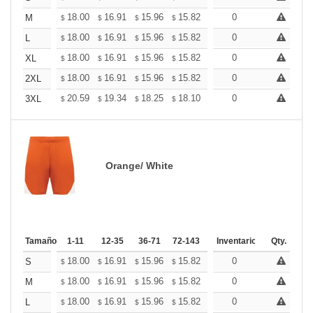
+
18.00
16.91
15.96
15.82
15.55
0
15.41
M
$
$
$
$
$
$
+
18.00
16.91
15.96
15.82
15.55
0
15.41
L
$
$
$
$
$
$
+
18.00
16.91
15.96
15.82
15.55
0
15.41
XL
$
$
$
$
$
$
+
18.00
16.91
15.96
15.82
15.55
0
15.41
2XL
$
$
$
$
$
$
+
20.59
19.34
18.25
18.10
17.78
0
17.63
3XL
$
$
$
$
$
$
Orange/ White
Tamaño
1-11
12-35
36-71
72-143
144-287
Inventario
288 +
Qty.
Más
+
18.00
16.91
15.96
15.82
15.55
0
15.41
S
$
$
$
$
$
$
+
18.00
16.91
15.96
15.82
15.55
0
15.41
M
$
$
$
$
$
$
+
18.00
16.91
15.96
15.82
15.55
0
15.41
L
$
$
$
$
$
$