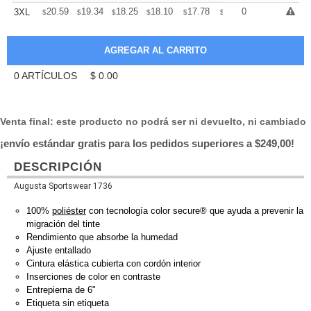
+
20.59
19.34
18.25
18.10
17.78
17.63
0
3XL
$
$
$
$
$
$
0
ARTÍCULOS
$
0.00
Venta final: este producto no podrá ser ni devuelto, ni cambiado
¡envío estándar gratis para los pedidos superiores a $249,00!
DESCRIPCIÓN
Augusta Sportswear 1736
100%
poliéster
con tecnología color secure® que ayuda a prevenir la
migración del tinte
Rendimiento que absorbe la humedad
Ajuste entallado
Cintura elástica cubierta con cordón interior
Inserciones de color en contraste
Entrepierna de 6"
Etiqueta sin etiqueta