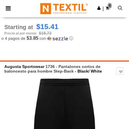
×
App de Ntextil
0
Descargar app
|
¡Mejores precios en app!
$15.41
Starting at
$19,72
Precio al por menor
$3.85
o 4 pagos de
con
ⓘ
Augusta Sportswear
1736 - Pantalones cortos de
baloncesto para hombre Step-Back
- Black/ White
Previous
Next