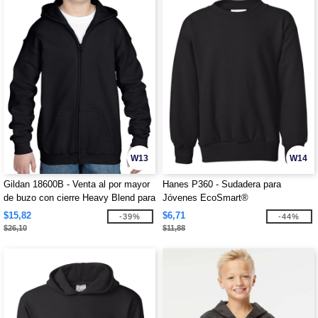
W13
W14
Gildan 18600B - Venta al por mayor
Hanes P360 - Sudadera para
de buzo con cierre Heavy Blend para
Jóvenes EcoSmart®
niños
$15,82
$6,71
-39%
-44%
$26,10
$11,88