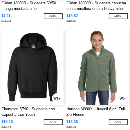
Gildan 18000B - Sudadera 50/50
Gildan 18600B - Sudadera capucha
manga montada niño
con cremallera entera Heavy niño
$7,11
$15,82
-58%
-48%
$16,94
$30,46
W17
W5
Champion S790 - Sudadera con
Harriton M990Y - Juvenil 8 oz. Full-
Capucha Eco Youth
Zip Fleece
$16,10
$13,36
-51%
-55%
$32,84
$30,00