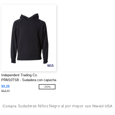
W15
Independent Trading Co.
PRM10TSB - Sudadera con capucha
ligera de raglán para niño pequeño
$9,28
-26%
$12,47
Compra
Sudaderas Niños Negro al por mayor
con Ntextil USA