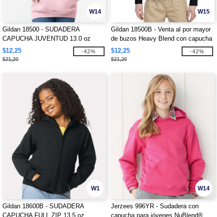
W14
W15
Gildan 18500 - SUDADERA
Gildan 18500B - Venta al por mayor
CAPUCHA JUVENTUD 13.0 oz
de buzos Heavy Blend con capucha
para niños
$12,25
$12,25
-42%
-42%
$21,20
$21,20
W1
W14
Gildan 18600B - SUDADERA
Jerzees 996YR - Sudadera con
CAPUCHA FULL ZIP 13.5 oz
capucha para jóvenes NuBlend®