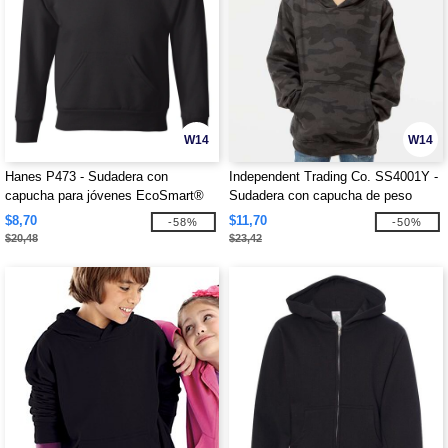
W14
W14
Hanes P473 - Sudadera con
Independent Trading Co. SS4001Y -
capucha para jóvenes EcoSmart®
Sudadera con capucha de peso
medio para jóvenes
$8,70
$11,70
-58%
-50%
$20,48
$23,42