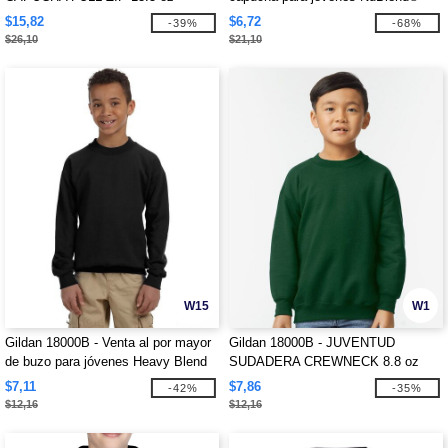
$15,82
$6,72
-39%
-68%
$26,10
$21,10
W15
W1
Gildan 18000B - Venta al por mayor
Gildan 18000B - JUVENTUD
de buzo para jóvenes Heavy Blend
SUDADERA CREWNECK 8.8 oz
con cuello redondo
$7,11
$7,86
-42%
-35%
$12,16
$12,16