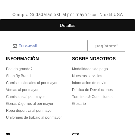
Compra
Sudaderas 5XL al por mayor
con Ntextil USA
Detalles
¡regístrate!
INFORMACIÓN
SOBRE NOSOTROS
Pedido grande?
Modalidades de pago
Shop By Brand
Nuestros servicios
Camisetas locales al por mayor
Información de envío
Ventas al por mayor
Política de Devoluciones
Camisetas al por mayor
Términos & Condiciones
Gorras & gorros al por mayor
Glosario
Ropa deportiva al por mayor
Uniformes de trabajo al por mayor