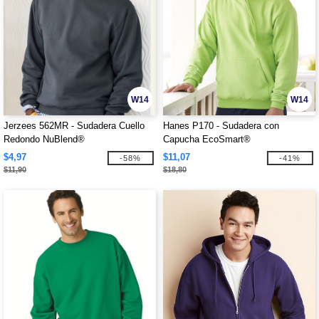
W14
W14
Jerzees 562MR - Sudadera Cuello
Hanes P170 - Sudadera con
Redondo NuBlend®
Capucha EcoSmart®
$4,97
$11,07
-58%
-41%
$11,90
$18,80