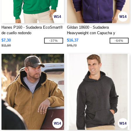
W14
W14
Hanes P160 - Sudadera EcoSmart®
Gildan 18600 - Sudadera
de cuello redondo
Heavyweight con Capucha y
Cremallera Completa
$7,30
$16,37
-37%
-64%
$11,50
$45,73
W14
W14