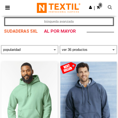
×
App de Ntextil
0
Descargar app
|
¡Mejores precios en app!
búsqueda avanzada
AL POR MAYOR
SUDADERAS 5XL