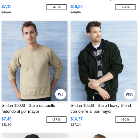
$7,11
$10,80
-40%
-64%
$11,90
$29,91
W3
W15
Gildan 18000 - Buzo de cuello
Gildan 18600 - Buzo Heavy Blend
redondo al por mayor
con cierre al por mayor
$7,49
$16,37
-37%
-40%
$11,90
$27,14