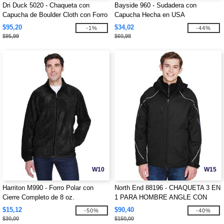
Dri Duck 5020 - Chaqueta con
Bayside 960 - Sudadera con
Capucha de Boulder Cloth con Forro
Capucha Hecha en USA
de Tricot Acolchado
$95,20
$34,02
-1%
-44%
$95,99
$60,98
W10
W15
Harriton M990 - Forro Polar con
North End 88196 - CHAQUETA 3 EN
Cierre Completo de 8 oz.
1 PARA HOMBRE ANGLE CON
FORRO DE FORRO POLAR UNIDO
$15,12
$90,40
-50%
-40%
$30,00
$150,00