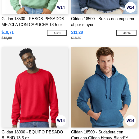
W14
W14
Gildan 18500 - PESOS PESADOS
Gildan 18500 - Buzos con capucha
MEZCLA CON CAPUCHA 13.5 oz
al por mayor
$10,71
$11,28
-43%
-40%
$18,80
$18,80
W14
W14
Gildan 18000 - EQUIPO PESADO
Gildan 18500 - Sudadera con
BLEND 13.5 oz
Capucha Gildan Heavy Blend™