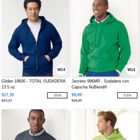
W14
W14
Gildan 18600 - TOTAL SUDADERA
Jerzees 996MR - Sudadera con
13.5 oz
Capucha NuBlend®
$17,35
$9,09
-36%
-53%
$27,14
$19,30