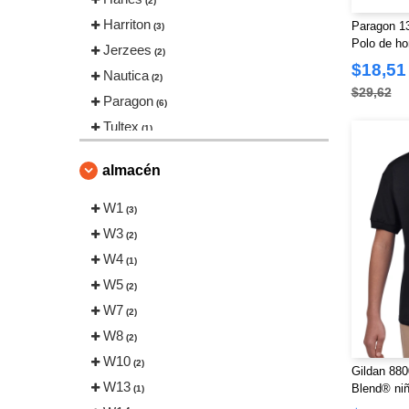
(2)
Harriton
Paragon 1
(3)
Polo de h
Jerzees
(2)
$18,51
Nautica
(2)
$29,62
Paragon
(6)
Tultex
(1)
UltraClub
(5)
almacén
W1
(3)
W3
(2)
W4
(1)
W5
(2)
W7
(2)
W8
(2)
W10
(2)
Gildan 880
W13
Blend® ni
(1)