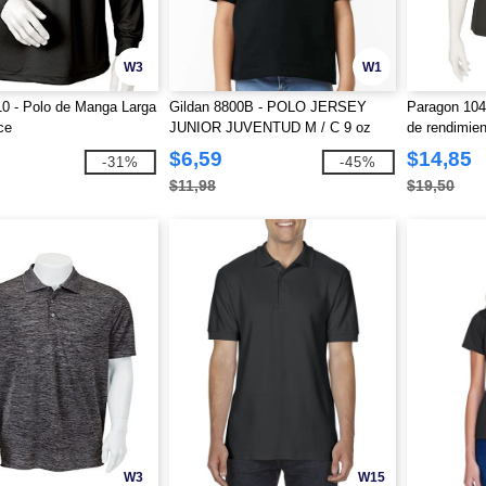
W3
W1
0 - Polo de Manga Larga
Gildan 8800B - POLO JERSEY
Paragon 104
ce
JUNIOR JUVENTUD M / C 9 oz
de rendimie
$6,59
$14,85
-31%
-45%
$11,98
$19,50
W3
W15