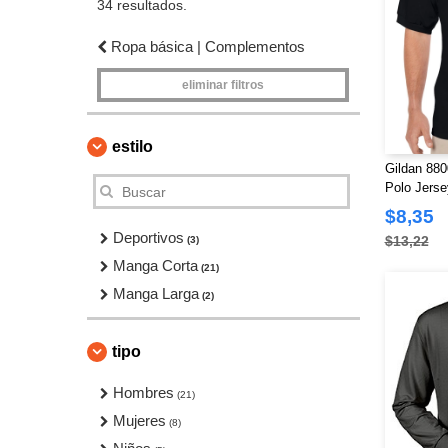
34 resultados.
Ropa básica | Complementos
eliminar filtros
estilo
Gildan 880
Polo Jerse
$8,35
Deportivos
$13,22
(3)
Manga Corta
(21)
Manga Larga
(2)
tipo
Hombres
(21)
Mujeres
(8)