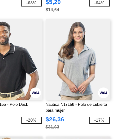
$5,20
-68%
-64%
$14,64
W64
W64
165 - Polo Deck
Nautica N17168 - Polo de cubierta
para mujer
$26,36
-20%
-17%
$31,63