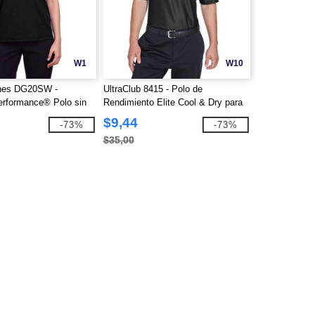
W1
W10
nes DG20SW -
UltraClub 8415 - Polo de
rformance® Polo sin
Rendimiento Elite Cool & Dry para
ribete trenzado para
Hombre
$9,44
-73%
-73%
$35,00