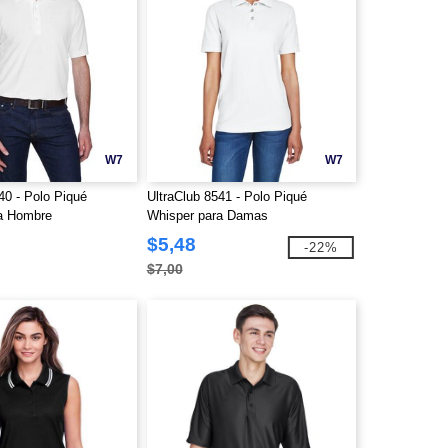
W7
W7
40 - Polo Piqué
UltraClub 8541 - Polo Piqué
a Hombre
Whisper para Damas
$5,48
-22%
$7,00