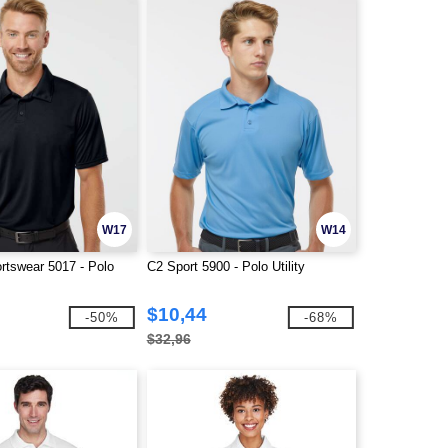
W17
W14
rtswear 5017 - Polo
C2 Sport 5900 - Polo Utility
$10,44
-50%
-68%
$32,96