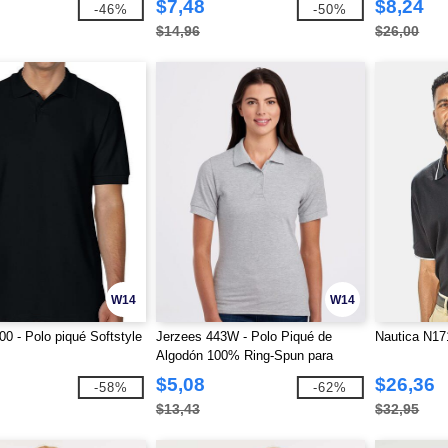
$7,48
$8,24
-46%
-50%
$14,96
$26,00
W14
W14
00 - Polo piqué Softstyle
Jerzees 443W - Polo Piqué de
Nautica N17
Algodón 100% Ring-Spun para
Mujer
$5,08
$26,36
-58%
-62%
$13,43
$32,95