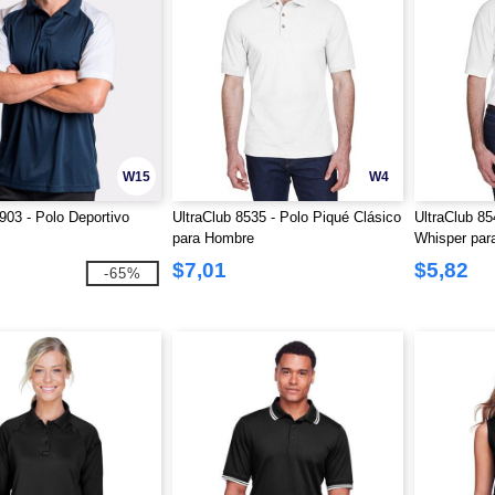
W15
W4
903 - Polo Deportivo
UltraClub 8535 - Polo Piqué Clásico
UltraClub 85
para Hombre
Whisper par
$7,01
$5,82
-65%