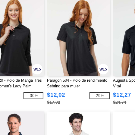
W15
W15
0 - Polo de Manga Tres
Paragon 504 - Polo de rendimiento
Augusta Spo
omen's Lady Palm
Sebring para mujer
Vital
$12,02
$12,27
-30%
-29%
$17,02
$24,74