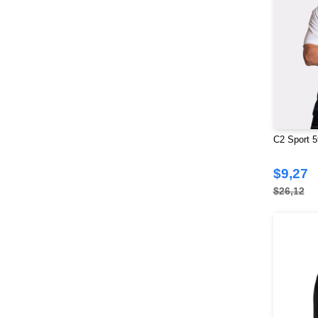
C2 Sport 5
$9,27
$26,12