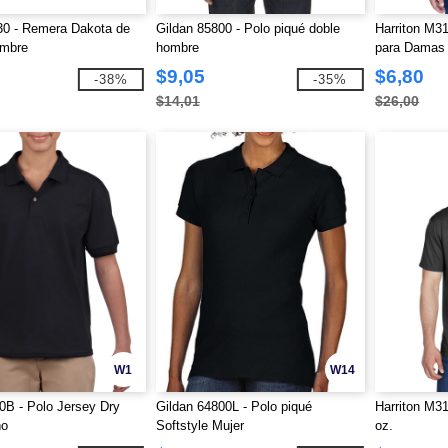
30 - Remera Dakota de
Gildan 85800 - Polo piqué doble
Harriton M3
ombre
hombre
para Damas 
$9,05
$6,80
-38%
-35%
$14,01
$26,00
W1
W14
0B - Polo Jersey Dry
Gildan 64800L - Polo piqué
Harriton M31
ño
Softstyle Mujer
oz.