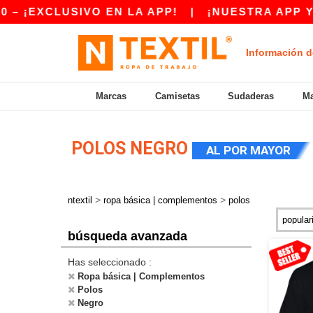
USIVO EN LA APP!
|
¡NUESTRA APP YA ESTÁ D
Información d
Marcas
Camisetas
Sudaderas
Ma
POLOS NEGRO
AL POR MAYOR
>
>
ntextil
ropa básica | complementos
polos
búsqueda avanzada
Has seleccionado :
Ropa básica | Complementos
Polos
Negro