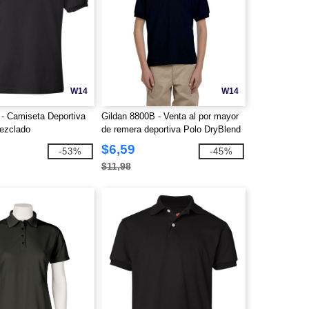
W14
W14
- Camiseta Deportiva
Gildan 8800B - Venta al por mayor
ezclado
de remera deportiva Polo DryBlend
Jersey para niños
$6,59
-53%
-45%
$11,98