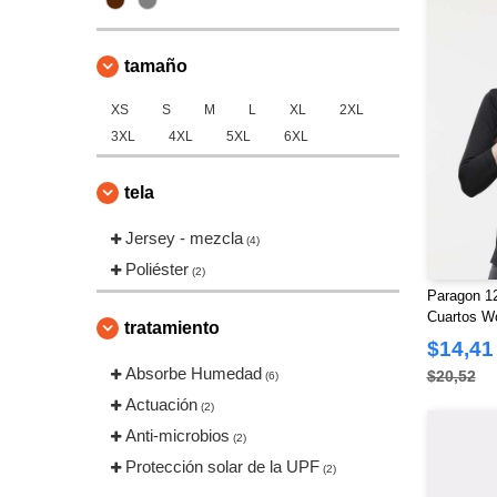
tamaño
XS
S
M
L
XL
2XL
3XL
4XL
5XL
6XL
tela
Jersey - mezcla
(4)
Poliéster
(2)
Paragon 12
Cuartos W
tratamiento
$14,41
Absorbe Humedad
$20,52
(6)
Actuación
(2)
Anti-microbios
(2)
Protección solar de la UPF
(2)