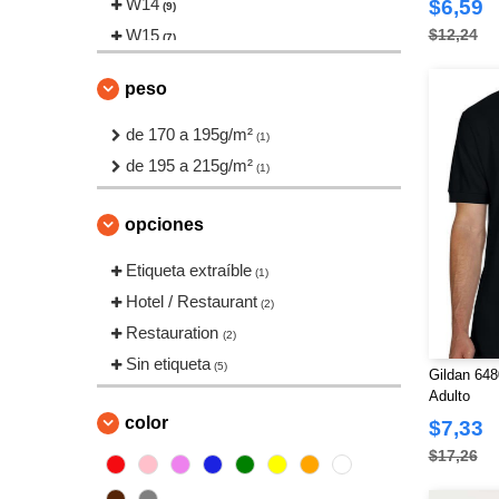
W14
$6,59
(9)
W15
$12,24
(7)
W17
(1)
peso
W64
(2)
de 170 a 195g/m²
(1)
de 195 a 215g/m²
(1)
opciones
Etiqueta extraíble
(1)
Hotel / Restaurant
(2)
Restauration
(2)
Sin etiqueta
(5)
Gildan 648
Adulto
color
$7,33
$17,26