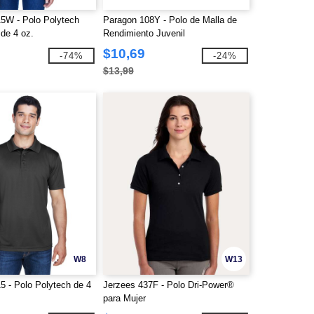
15W - Polo Polytech
Paragon 108Y - Polo de Malla de
de 4 oz.
Rendimiento Juvenil
$10,69
-74%
-24%
$13,99
W8
W13
5 - Polo Polytech de 4
Jerzees 437F - Polo Dri-Power®
para Mujer