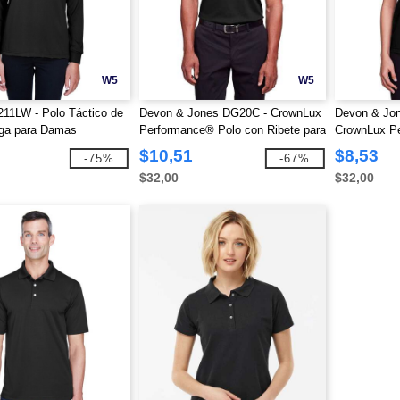
W5
W5
211LW - Polo Táctico de
Devon & Jones DG20C - CrownLux
Devon & Jo
ga para Damas
Performance® Polo con Ribete para
CrownLux Pe
Snag Protection Plus
Hombre
mangas con 
$10,51
$8,53
-75%
-67%
damas
$32,00
$32,00