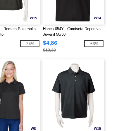
W15
W14
 - Remera Polo malla
Hanes 054Y - Camiseta Deportiva
nto
Juvenil 50/50
$4,86
-24%
-63%
$13,30
W8
W15