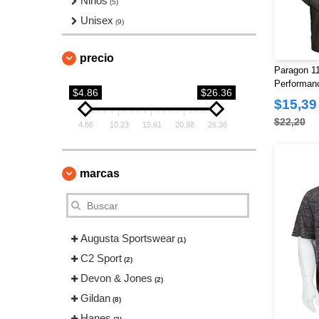
Niños
(5)
Unisex
(9)
precio
Paragon 11
Performan
$4.86
$26.36
$15,39
$22,20
4.86
10.23
15.61
20.98
26.36
marcas
Augusta Sportswear
(1)
C2 Sport
(2)
Devon & Jones
(2)
Gildan
(8)
Hanes