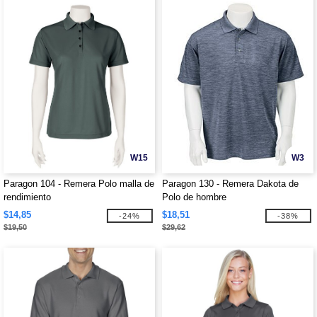
W15
W3
Paragon 104 - Remera Polo malla de
Paragon 130 - Remera Dakota de
rendimiento
Polo de hombre
$14,85
$18,51
-24%
-38%
$19,50
$29,62