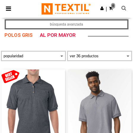
×
App de Ntextil
0
Descargar app
|
¡Mejores precios en app!
búsqueda avanzada
AL POR MAYOR
POLOS GRIS