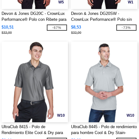
W5
W1
Devon & Jones DG20C - CrownLux
Devon & Jones DG20SW -
Performance® Polo con Ribete para
CrownLux Performance® Polo sin
Hombre
mangas con ribete trenzado para
$10,51
$8,53
-67%
-73%
damas
$32,00
$32,00
W10
W10
UltraClub 8415 - Polo de
UltraClub 8445 - Polo de rendimiento
Rendimiento Elite Cool & Dry para
para hombre Cool & Dry Stain-
Hombre
Release