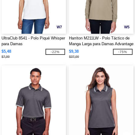
W7
W5
UltraClub 8541 - Polo Piqué Whisper
Harriton M211LW - Polo Táctico de
para Damas
Manga Larga para Damas Advantage
Snag Protection Plus
$5,48
$9,38
-22%
-75%
$7,00
$37,00