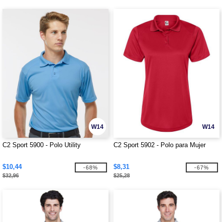
W14
W14
C2 Sport 5900 - Polo Utility
C2 Sport 5902 - Polo para Mujer
$10,44
$8,31
-68%
-67%
$32,96
$25,28