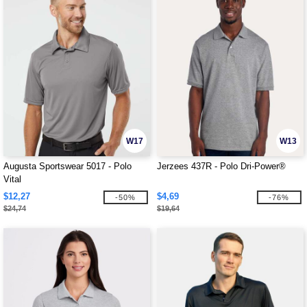
W17
W13
Augusta Sportswear 5017 - Polo
Jerzees 437R - Polo Dri-Power®
Vital
$12,27
$4,69
-50%
-76%
$24,74
$19,64