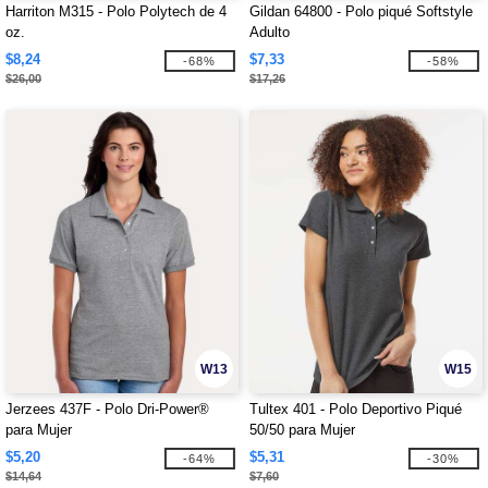
Harriton M315 - Polo Polytech de 4
Gildan 64800 - Polo piqué Softstyle
oz.
Adulto
$8,24
$7,33
-68%
-58%
$26,00
$17,26
W13
W15
Jerzees 437F - Polo Dri-Power®
Tultex 401 - Polo Deportivo Piqué
para Mujer
50/50 para Mujer
$5,20
$5,31
-64%
-30%
$14,64
$7,60