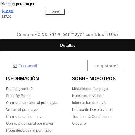
Sebring para mujer
$12,02
-29%
$17,02
Compra
Polos Gris al por mayor
con Ntextil USA
Detalles
¡regístrate!
INFORMACIÓN
SOBRE NOSOTROS
Pedido grande?
Modalidades de pago
Shop By Brand
Nuestros servicios
Camisetas locales al por mayor
Información de envío
Ventas al por mayor
Política de Devoluciones
Camisetas al por mayor
Términos & Condiciones
Gorras & gorros al por mayor
Glosario
Ropa deportiva al por mayor