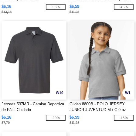
Jersey para niños
$6,16
$6,59
-53%
-45%
$13,18
$11,98
W10
W1
Jerzees 537MR - Camisa Deportiva
Gildan 8800B - POLO JERSEY
de Fácil Cuidado
JUNIOR JUVENTUD M / C 9 oz
$6,16
$6,59
-20%
-45%
$7,70
$11,98