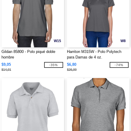
W15
W8
Gildan 85800 - Polo piqué doble
Harriton M315W - Polo Polytech
hombre
para Damas de 4 oz.
$9,05
$6,80
-35%
-74%
$14,01
$26,00