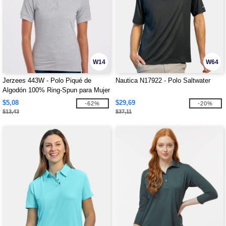
W14
W64
Jerzees 443W - Polo Piqué de
Nautica N17922 - Polo Saltwater
Algodón 100% Ring-Spun para Mujer
$5,08
$29,69
-62%
-20%
$13,43
$37,11