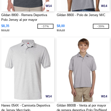
W14
W14
Gildan 8800 - Remera Deportiva
Gildan 8800 - Polo de Jersey M/C
Polo Jersey al por mayor
$8,35
$8,00
-37%
-39%
$13,22
$13,22
W14
W14
Hanes 054X - Camiseta Deportiva
Gildan 8800B - Venta al por mayor
de Jersey Mezclado
de remera deportiva Polo DryBlend