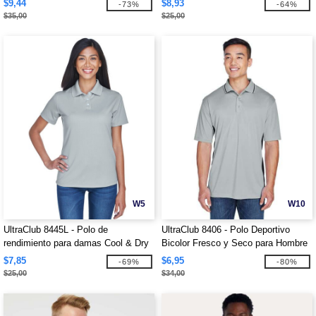
$9,44
$8,93
-73%
-64%
$35,00
$25,00
W5
W10
UltraClub 8445L - Polo de
UltraClub 8406 - Polo Deportivo
rendimiento para damas Cool & Dry
Bicolor Fresco y Seco para Hombre
Stain-Release
$7,85
$6,95
-69%
-80%
$25,00
$34,00