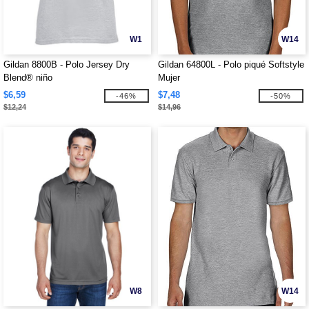
W1
W14
Gildan 8800B - Polo Jersey Dry
Gildan 64800L - Polo piqué Softstyle
Blend® niño
Mujer
$6,59
$7,48
-46%
-50%
$12,24
$14,96
W8
W14