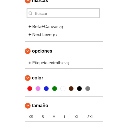
marcas
Bella+Canvas
(1)
Next Level
(1)
opciones
Etiqueta extraíble
(1)
color
tamaño
XS
S
M
L
XL
3XL