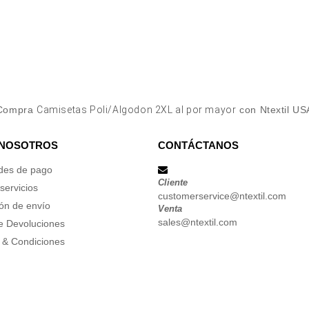
Compra
Camisetas Poli/Algodon 2XL al por mayor
con Ntextil US
 NOSOTROS
CONTÁCTANOS
des de pago
Cliente
servicios
customerservice@ntextil.com
ón de envío
Venta
sales@ntextil.com
de Devoluciones
 & Condiciones