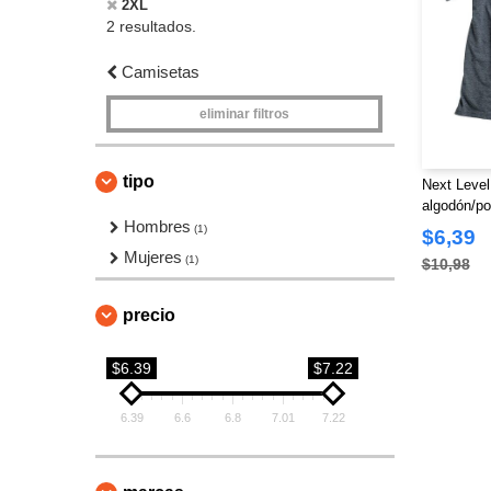
2XL
2 resultados.
Camisetas
eliminar filtros
tipo
Next Level
algodón/pol
Hombres
(1)
$6,39
Mujeres
(1)
$10,98
precio
$6.39
$7.22
6.39
6.6
6.8
7.01
7.22