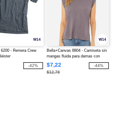
W14
W14
 6200 - Remera Crew
Bella+Canvas 8804 - Camiseta sin
iéster
mangas fluida para damas con
puño enrollado
$7,22
-42%
-44%
$12,78