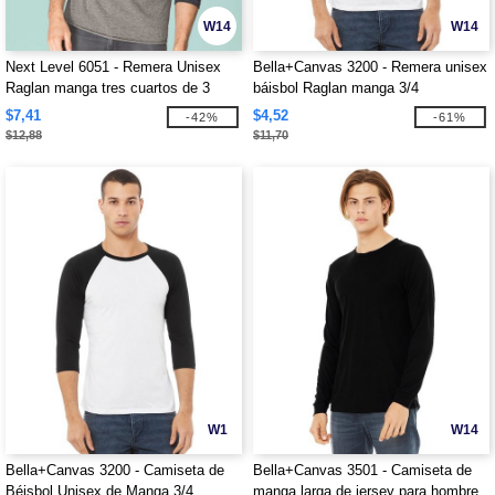
W14
W14
Next Level 6051 - Remera Unisex
Bella+Canvas 3200 - Remera unisex
Raglan manga tres cuartos de 3
báisbol Raglan manga 3/4
telas
$7,41
$4,52
-42%
-61%
$12,88
$11,70
W1
W14
Bella+Canvas 3200 - Camiseta de
Bella+Canvas 3501 - Camiseta de
Béisbol Unisex de Manga 3/4
manga larga de jersey para hombre