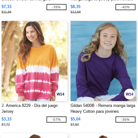
$7,33
$8,35
-39%
-40%
$11,98
$13,98
W14
W14
J. America 8229 - Día del juego
Gildan 5400B - Remera manga larga
Jersey
Heavy Cotton para jóvenes
$3,33
$5,04
-57%
-36%
$7,72
$7,92