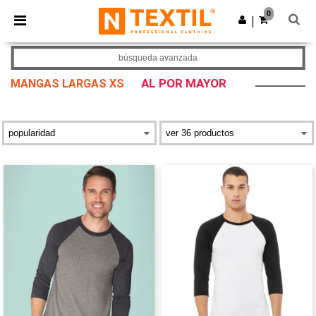
×
App de Ntextil
0
Descargar app
|
¡Mejores precios en app!
búsqueda avanzada
AL POR MAYOR
MANGAS LARGAS XS