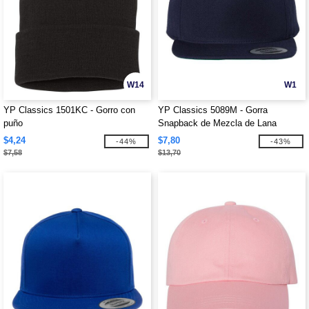
W14
W1
YP Classics 1501KC - Gorro con
YP Classics 5089M - Gorra
puño
Snapback de Mezcla de Lana
$4,24
$7,80
-44%
-43%
$7,58
$13,70