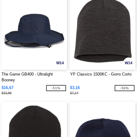
W14
W14
The Game GB400 - Ultralight
YP Classics 1500KC - Gorro Corto
Booney
$16,67
$3,16
-51%
-56%
$33,86
$7,14