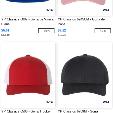
W14
W14
YP Classics 6007 - Gorra de Visera
YP Classics 6245CM - Gorra de
Plana
Papá
$6,61
$7,12
-50%
-42%
$13,19
$12,35
W14
W14
YP Classics 6506 - Gorra Trucker
YP Classics 6789M - Gorra