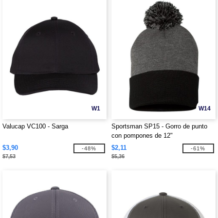
W1
W14
Valucap VC100 - Sarga
Sportsman SP15 - Gorro de punto
con pompones de 12"
$3,90
$2,11
-48%
-61%
$7,53
$5,36