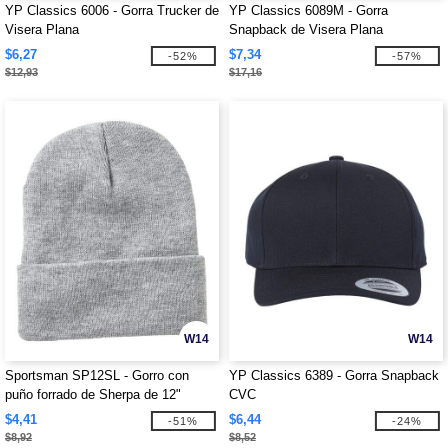
YP Classics 6006 - Gorra Trucker de
YP Classics 6089M - Gorra
Visera Plana
Snapback de Visera Plana
$6,27
$7,34
-52%
-57%
$12,93
$17,16
W14
W14
Sportsman SP12SL - Gorro con
YP Classics 6389 - Gorra Snapback
puño forrado de Sherpa de 12"
CVC
$4,41
$6,44
-51%
-24%
$8,92
$8,52