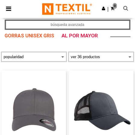
×
App de Ntextil
0
Descargar app
|
¡Mejores precios en app!
búsqueda avanzada
AL POR MAYOR
GORRAS UNISEX GRIS