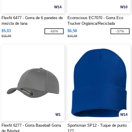
W14
W10
Flexfit 6477 - Gorra de 6 paneles de
Econscious EC7070 - Gorra Eco
mezcla de lana
Trucker Orgánica/Reciclada
$5,03
$6,58
-66%
-37%
$15,00
$10,38
W1
W14
Flexfit 6277 - Gorra Baseball Gorra
Sportsman SP12 - Tuque de punto
de Béisbol
12?