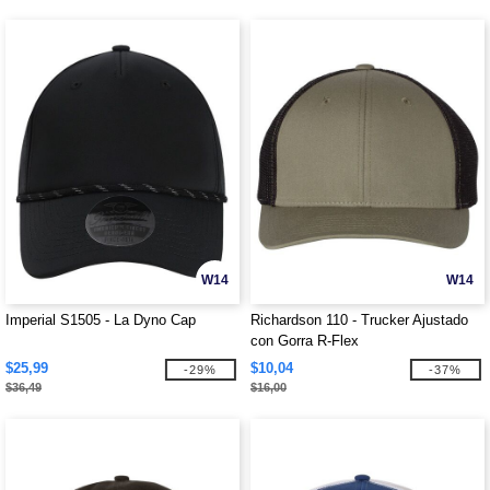
W14
W14
Imperial S1505 - La Dyno Cap
Richardson 110 - Trucker Ajustado
con Gorra R-Flex
$25,99
$10,04
-29%
-37%
$36,49
$16,00