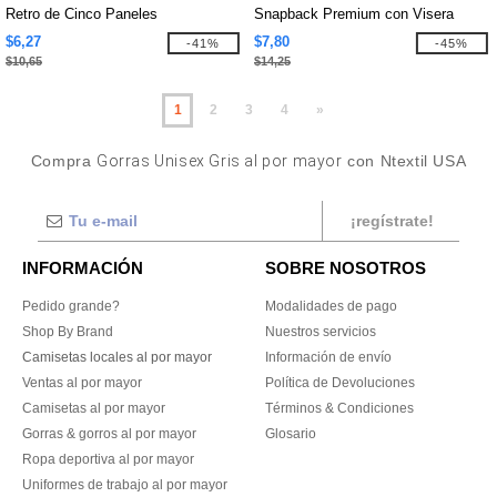
Retro de Cinco Paneles
Snapback Premium con Visera
Curva
$6,27
$7,80
-41%
-45%
$10,65
$14,25
1
2
3
4
»
Compra
Gorras Unisex Gris al por mayor
con Ntextil USA
¡regístrate!
INFORMACIÓN
SOBRE NOSOTROS
Pedido grande?
Modalidades de pago
Shop By Brand
Nuestros servicios
Camisetas locales al por mayor
Información de envío
Ventas al por mayor
Política de Devoluciones
Camisetas al por mayor
Términos & Condiciones
Gorras & gorros al por mayor
Glosario
Ropa deportiva al por mayor
Uniformes de trabajo al por mayor