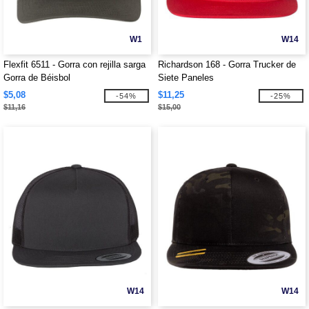
W1
W14
Flexfit 6511 - Gorra con rejilla sarga
Richardson 168 - Gorra Trucker de
Gorra de Béisbol
Siete Paneles
$5,08
$11,25
-54%
-25%
$11,16
$15,00
W14
W14