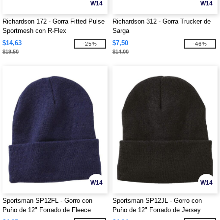
W14
W14
Richardson 172 - Gorra Fitted Pulse
Richardson 312 - Gorra Trucker de
Sportmesh con R-Flex
Sarga
$14,63
$7,50
-25%
-46%
$19,50
$14,00
W14
W14
Sportsman SP12FL - Gorro con
Sportsman SP12JL - Gorro con
Puño de 12" Forrado de Fleece
Puño de 12" Forrado de Jersey