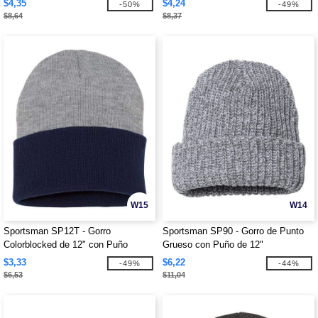
$4,35
$4,24
-50%
-49%
$8,64
$8,37
W15
W14
Sportsman SP12T - Gorro
Sportsman SP90 - Gorro de Punto
Colorblocked de 12" con Puño
Grueso con Puño de 12"
$3,33
$6,22
-49%
-44%
$6,53
$11,04