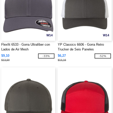
W14
W14
Flexfit 6533 - Gorra Ultrafiber con
YP Classics 6606 - Gorra Retro
Lados de Air Mesh
Trucker de Seis Paneles
$9,10
$6,27
-33%
-52%
$13,50
$13,16