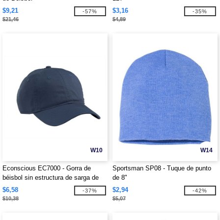
$9,21
$3,16
-57%
-35%
$21,46
$4,89
W10
W14
Econscious EC7000 - Gorra de
Sportsman SP08 - Tuque de punto
béisbol sin estructura de sarga de
de 8"
algodón orgánico
$6,58
$2,94
-37%
-42%
$10,38
$5,07