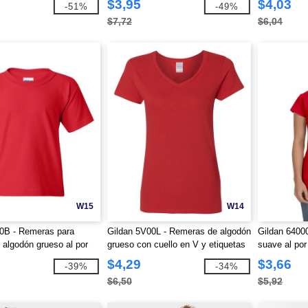
$3,95
$4,03
-51%
-49%
$7,72
$6,04
W15
W14
0B - Remeras para
Gildan 5V00L - Remeras de algodón
Gildan 6400
 algodón grueso al por
grueso con cuello en V y etiquetas
suave al po
fácil de remover al por mayor
$4,29
$3,66
-39%
-34%
$6,50
$5,92