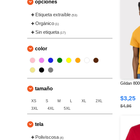
opciones
Etiqueta extraíble
(53)
Orgánico
(1)
Sin etiqueta
(17)
color
Gildan 80
tamaño
$3,25
XS
S
M
L
XL
2XL
$4,96
3XL
4XL
5XL
tela
Poliviscosa
(4)