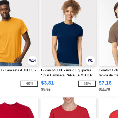
W14
W1
00 - Camiseta ADULTOS
Gildan 64000L - Anillo Equipadas
Comfort Col
Spun Camiseta PARA LA MUJER
teñida de m
$3,81
$7,16
-40%
-36%
$5,92
$11,78