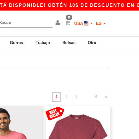
IBLE! OBTÉN 10$ DE DESCUENTO EN COMPRAS DE
0
USA
ES
Gorras
Trabajo
Bolsas
Otro
1
2
3
6
»