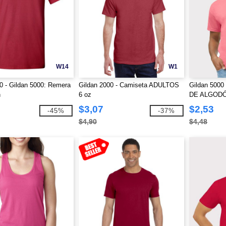
W14
W1
0 - Gildan 5000: Remera
Gildan 2000 - Camiseta ADULTOS
Gildan 500
n
6 oz
DE ALGOD
$3,07
$2,53
-45%
-37%
$4,90
$4,48