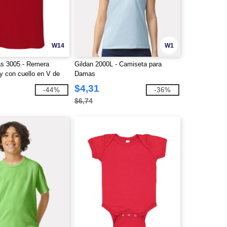
W14
W1
s 3005 - Remera
Gildan 2000L - Camiseta para
y con cuello en V de
Damas
$4,31
-44%
-36%
$6,74