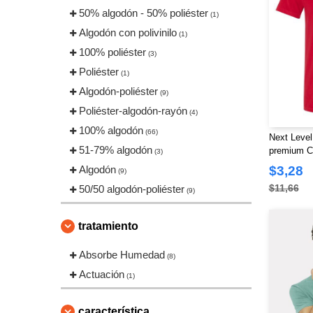
50% algodón - 50% poliéster
(1)
Algodón con polivinilo
(1)
100% poliéster
(3)
Poliéster
(1)
Algodón-poliéster
(9)
Poliéster-algodón-rayón
(4)
100% algodón
(66)
Next Level
51-79% algodón
premium C
(3)
Algodón
$3,28
(9)
$11,66
50/50 algodón-poliéster
(9)
tratamiento
Absorbe Humedad
(8)
Actuación
(1)
característica