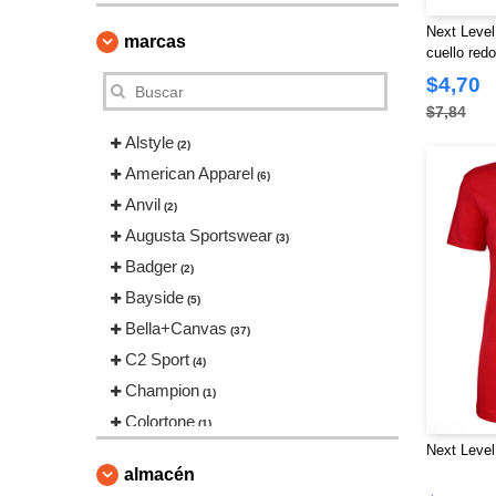
Next Level
marcas
cuello red
$4,70
$7,84
Alstyle
(2)
American Apparel
(6)
Anvil
(2)
Augusta Sportswear
(3)
Badger
(2)
Bayside
(5)
Bella+Canvas
(37)
C2 Sport
(4)
Champion
(1)
Colortone
(1)
Next Level
Comfort Colors
(4)
almacén
ComfortWash by Hanes
(2)