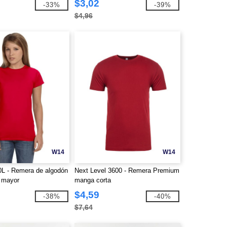
$3,02
-33%
-39%
$4,96
W14
W14
0L - Remera de algodón
Next Level 3600 - Remera Premium
r mayor
manga corta
$4,59
-38%
-40%
$7,64