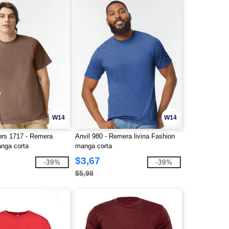
W14
W14
ors 1717 - Remera
Anvil 980 - Remera livina Fashion
anga corta
manga corta
$3,67
-39%
-39%
$5,98