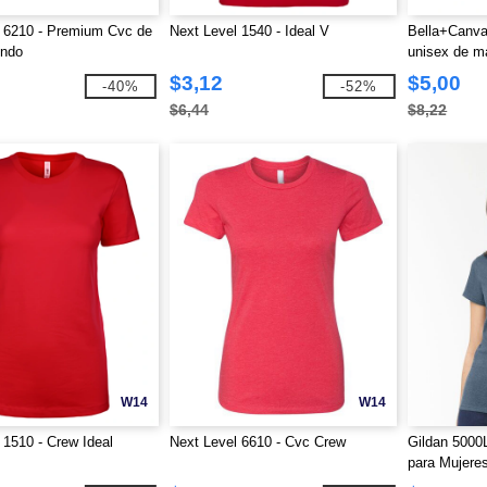
 6210 - Premium Cvc de
Next Level 1540 - Ideal V
Bella+Canva
ondo
unisex de m
$3,12
$5,00
-40%
-52%
$6,44
$8,22
W14
W14
 1510 - Crew Ideal
Next Level 6610 - Cvc Crew
Gildan 5000
para Mujere