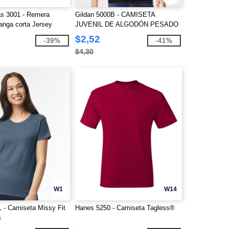
s 3001 - Remera
Gildan 5000B - CAMISETA
anga corta Jersey
JUVENIL DE ALGODÓN PESADO
8.8 oz
$2,52
-39%
-41%
$4,30
W1
W14
L - Camiseta Missy Fit
Hanes 5250 - Camiseta Tagless®
s