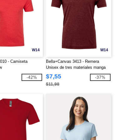
W14
W14
6010 - Camiseta
Bella+Canvas 3413 - Remera
ew
Unisex de tres materiales manga
corta
$7,55
-42%
-37%
$11,98