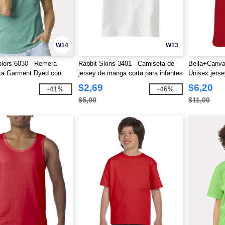
W14
W13
lors 6030 - Remera
Rabbit Skins 3401 - Camiseta de
Bella+Canva
ta Garment Dyed con
jersey de manga corta para infantes
Unisex jerse
de 5.5 oz.
manga corta
$2,69
$6,20
-41%
-46%
$5,00
$11,00