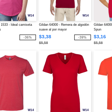
W14
W14
 1533 - Ideal camiseta
Gildan 64000 - Remera de algodón
Gildan 6400
s
suave al por mayor
Spun
$3,38
$3,16
-36%
-39%
$5,58
$5,58
W14
W14