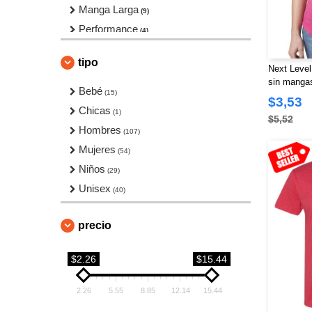
Manga Larga
(9)
Performance
(4)
Poli/Algodon
(3)
tipo
Tallas Grandes
Next Level
(1)
sin manga
Tie-Dye
Bebé
(1)
(15)
$3,53
USA-Made
Chicas
(16)
(1)
$5,52
Hombres
(107)
Mujeres
(54)
Niños
(29)
Unisex
(40)
precio
$2.26
$15.44
2.26
5.55
8.85
12.14
15.44