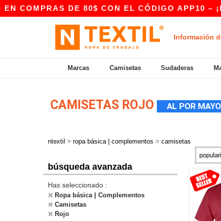
AS DE 80$ CON EL CÓDIGO APP10 – ¡EXCLUSIVO
Información d
Marcas
Camisetas
Sudaderas
Ma
CAMISETAS ROJO
AL POR MAY
>
>
ntextil
ropa básica | complementos
camisetas
búsqueda avanzada
Has seleccionado :
Ropa básica | Complementos
Camisetas
Rojo