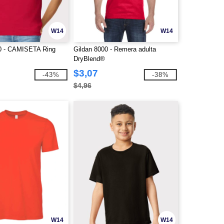
W14
W14
0 - CAMISETA Ring
Gildan 8000 - Remera adulta
DryBlend®
$3,07
-43%
-38%
$4,96
W14
W14