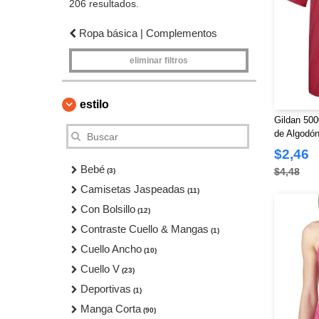
206 resultados.
Ropa básica | Complementos
eliminar filtros
estilo
Gildan 500
de Algodó
$2,46
Bebé
$4,48
(3)
Camisetas Jaspeadas
(11)
Con Bolsillo
(12)
Contraste Cuello & Mangas
(1)
Cuello Ancho
(10)
Cuello V
(23)
Deportivas
(1)
Manga Corta
(90)