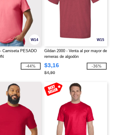
W14
W15
0 - Camiseta PESADO
Gildan 2000 - Venta al por mayor de
ÓN
remeras de algodón
$3,16
-44%
-36%
$4,90