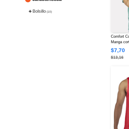
Bolsillo
(10)
Comfort Co
Manga cor
bolsillo
$7,70
$13,16