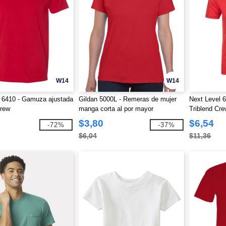
W14
W14
 6410 - Gamuza ajustada
Gildan 5000L - Remeras de mujer
Next Level 
rew
manga corta al por mayor
Triblend Cr
$3,80
$6,54
-72%
-37%
$6,04
$11,36