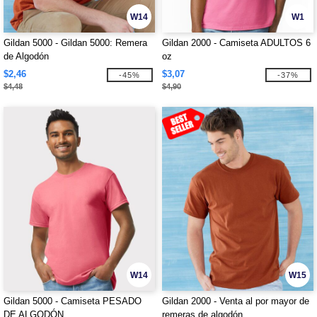
W14
W1
Gildan 5000 - Gildan 5000: Remera
Gildan 2000 - Camiseta ADULTOS 6
de Algodón
oz
$2,46
$3,07
-45%
-37%
$4,48
$4,90
W14
W15
Gildan 5000 - Camiseta PESADO
Gildan 2000 - Venta al por mayor de
DE ALGODÓN
remeras de algodón