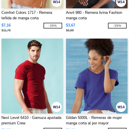
W14
W14
Comfort Colors 1717 - Remera
Anvil 980 - Remera livina Fashion
teñida de manga corta
manga corta
$7,16
$3,67
-39%
-39%
$11,78
$5,98
W14
W14
Next Level 6410 - Gamuza ajustada
Gildan 5000L - Remeras de mujer
premium Crew
manga corta al por mayor