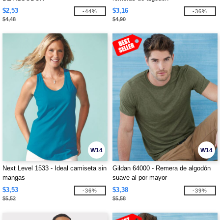
$2,53
$3,16
-44%
-36%
$4,48
$4,90
W14
W14
Next Level 1533 - Ideal camiseta sin
Gildan 64000 - Remera de algodón
mangas
suave al por mayor
$3,53
$3,38
-36%
-39%
$5,52
$5,58