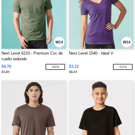
W14
W14
Next Level 6210 - Premium Cvc de
Next Level 1540 - Ideal V
cuello redondo
$4,70
$3,12
-40%
-52%
$7,84
$6,44