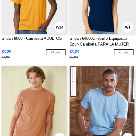
W14
W1
Gildan 8000 - Camiseta ADULTOS
Gildan 64000L - Anillo Equipadas
Spun Camiseta PARA LA MUJER
$3,25
$3,81
-40%
-36%
$4,96
$5,92