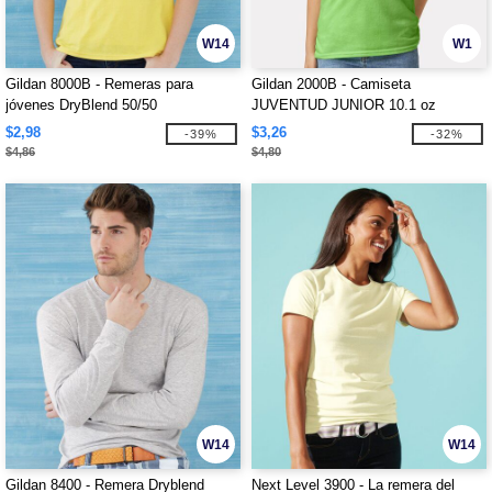
W14
W1
Gildan 8000B - Remeras para
Gildan 2000B - Camiseta
jóvenes DryBlend 50/50
JUVENTUD JUNIOR 10.1 oz
$2,98
$3,26
-39%
-32%
$4,86
$4,80
W14
W14
Gildan 8400 - Remera Dryblend
Next Level 3900 - La remera del