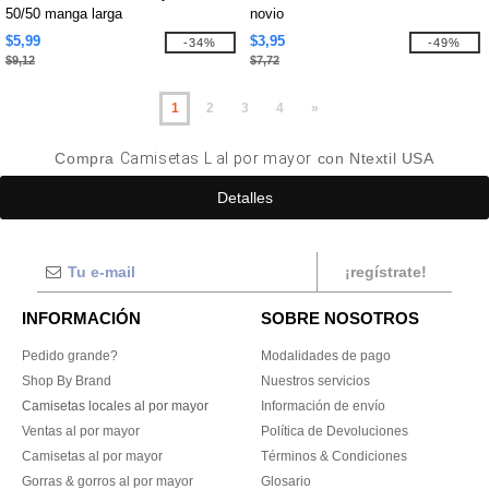
50/50 manga larga
novio
$5,99
$3,95
-34%
-49%
$9,12
$7,72
1
2
3
4
»
Compra
Camisetas L al por mayor
con Ntextil USA
Detalles
¡regístrate!
INFORMACIÓN
SOBRE NOSOTROS
Pedido grande?
Modalidades de pago
Shop By Brand
Nuestros servicios
Camisetas locales al por mayor
Información de envío
Ventas al por mayor
Política de Devoluciones
Camisetas al por mayor
Términos & Condiciones
Gorras & gorros al por mayor
Glosario