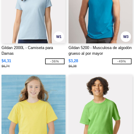
W1
W3
Gildan 2000L - Camiseta para
Gildan 5200 - Musculosa de algodón
Damas
grueso al por mayor
$4,31
$3,28
-36%
-49%
$6,74
$6,38