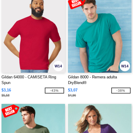
W14
W14
Gildan 64000 - CAMISETA Ring
Gildan 8000 - Remera adulta
Spun
DryBlend®
$3,16
$3,07
-43%
-38%
$5,58
$4,96