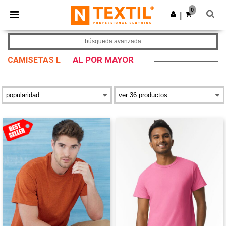
×
App de Ntextil
0
Descargar app
|
¡Mejores precios en app!
búsqueda avanzada
AL POR MAYOR
CAMISETAS L