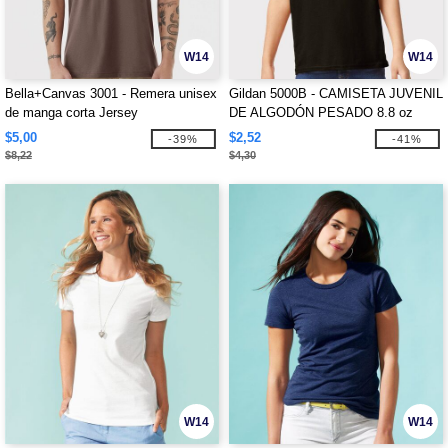
W14
W14
Bella+Canvas 3001 - Remera unisex
Gildan 5000B - CAMISETA JUVENIL
de manga corta Jersey
DE ALGODÓN PESADO 8.8 oz
$5,00
$2,52
-39%
-41%
$8,22
$4,30
W14
W14