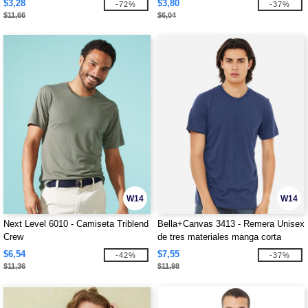
$3,28
$3,80
-72%
-37%
$11,66
$6,04
W14
W14
Next Level 6010 - Camiseta Triblend
Bella+Canvas 3413 - Remera Unisex
Crew
de tres materiales manga corta
$6,54
$7,55
-42%
-37%
$11,36
$11,98