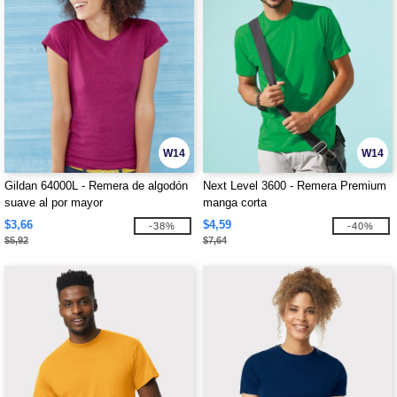
W14
W14
Gildan 64000L - Remera de algodón
Next Level 3600 - Remera Premium
suave al por mayor
manga corta
$3,66
$4,59
-38%
-40%
$5,92
$7,64