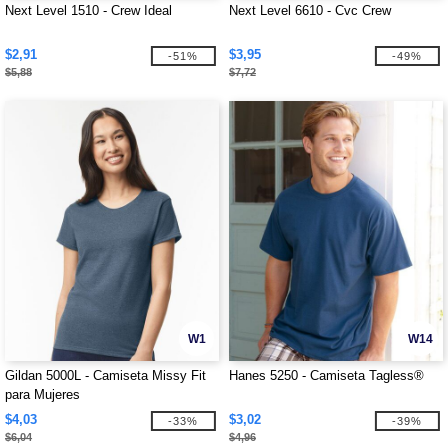
Next Level 1510 - Crew Ideal
Next Level 6610 - Cvc Crew
$2,91
$3,95
-51%
-49%
$5,88
$7,72
W1
W14
Gildan 5000L - Camiseta Missy Fit
Hanes 5250 - Camiseta Tagless®
para Mujeres
$4,03
$3,02
-33%
-39%
$6,04
$4,96