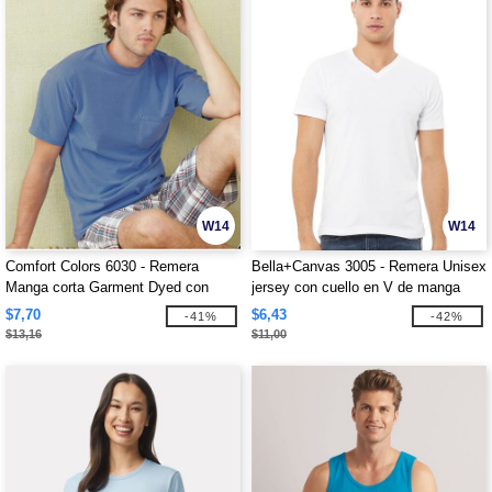
W14
W14
Comfort Colors 6030 - Remera
Bella+Canvas 3005 - Remera Unisex
Manga corta Garment Dyed con
jersey con cuello en V de manga
bolsillo
corta
$7,70
$6,43
-41%
-42%
$13,16
$11,00