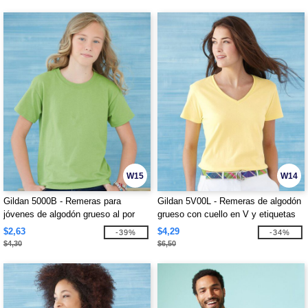
W15
W14
Gildan 5000B - Remeras para
Gildan 5V00L - Remeras de algodón
jóvenes de algodón grueso al por
grueso con cuello en V y etiquetas
mayor
fácil de remover al por mayor
$2,63
$4,29
-39%
-34%
$4,30
$6,50