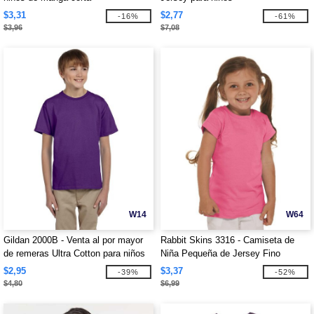
$3,31
$2,77
-16%
-61%
$3,96
$7,08
W14
W64
Gildan 2000B - Venta al por mayor
Rabbit Skins 3316 - Camiseta de
de remeras Ultra Cotton para niños
Niña Pequeña de Jersey Fino
$2,95
$3,37
-39%
-52%
$4,80
$6,99