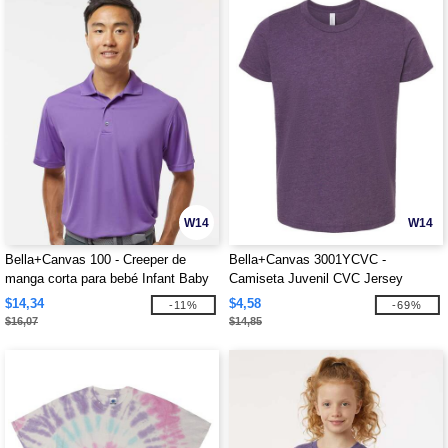
W14
W14
Bella+Canvas 100 - Creeper de
Bella+Canvas 3001YCVC -
manga corta para bebé Infant Baby
Camiseta Juvenil CVC Jersey
Rib
$14,34
$4,58
-11%
-69%
$16,07
$14,85