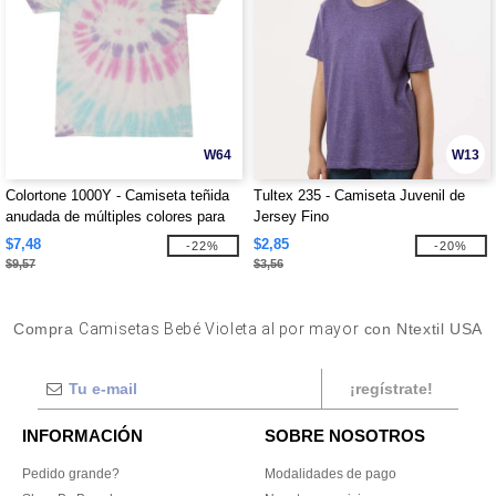
W64
W13
Colortone 1000Y - Camiseta teñida
Tultex 235 - Camiseta Juvenil de
anudada de múltiples colores para
Jersey Fino
jóvenes
$7,48
$2,85
-22%
-20%
$9,57
$3,56
Compra
Camisetas Bebé Violeta al por mayor
con Ntextil USA
¡regístrate!
INFORMACIÓN
SOBRE NOSOTROS
Pedido grande?
Modalidades de pago