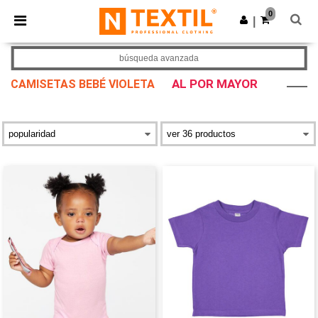
×
App de Ntextil
0
Descargar app
|
¡Mejores precios en app!
búsqueda avanzada
AL POR MAYOR
CAMISETAS BEBÉ VIOLETA