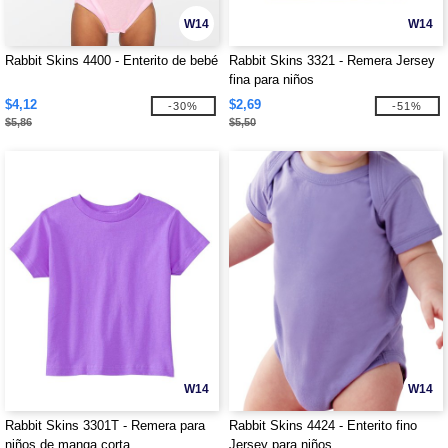
W14
W14
Rabbit Skins 4400 - Enterito de bebé
Rabbit Skins 3321 - Remera Jersey
fina para niños
$4,12
$2,69
-30%
-51%
$5,86
$5,50
W14
W14
Rabbit Skins 3301T - Remera para
Rabbit Skins 4424 - Enterito fino
niños de manga corta
Jersey para niños