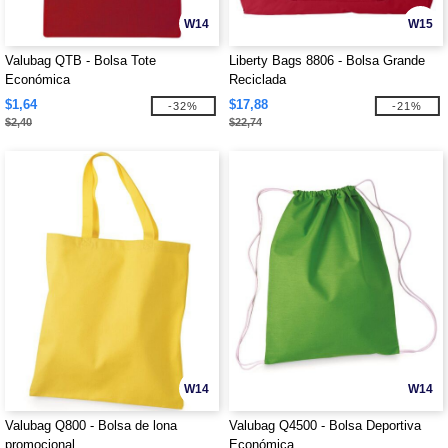
W14
W15
Valubag QTB - Bolsa Tote
Liberty Bags 8806 - Bolsa Grande
Económica
Reciclada
$1,64
$17,88
-32%
-21%
$2,40
$22,74
W14
W14
Valubag Q800 - Bolsa de lona
Valubag Q4500 - Bolsa Deportiva
promocional
Económica