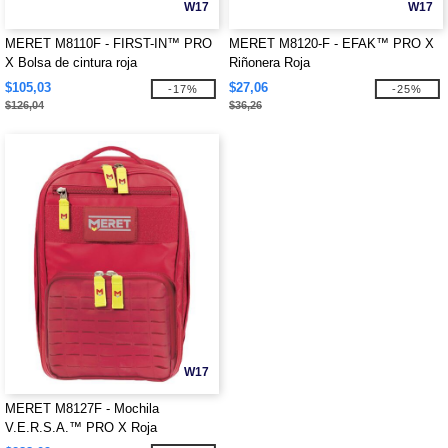
W17
W17
MERET M8110F - FIRST-IN™ PRO
MERET M8120-F - EFAK™ PRO X
X Bolsa de cintura roja
Riñonera Roja
$105,03
$27,06
-17%
-25%
$126,04
$36,26
W17
MERET M8127F - Mochila
V.E.R.S.A.™ PRO X Roja