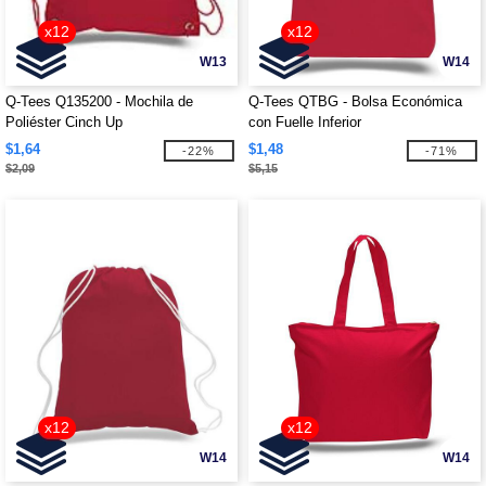
x12
x12
W13
W14
Q-Tees Q135200 - Mochila de
Q-Tees QTBG - Bolsa Económica
Poliéster Cinch Up
con Fuelle Inferior
$1,64
$1,48
-22%
-71%
$2,09
$5,15
x12
x12
W14
W14