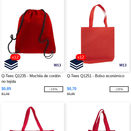
x12
x12
W13
W13
Q-Tees Q1235 - Mochila de cordón
Q-Tees Q1251 - Bolso económico
no tejida
$0,89
$0,70
-18%
-18%
$1,09
$0,85