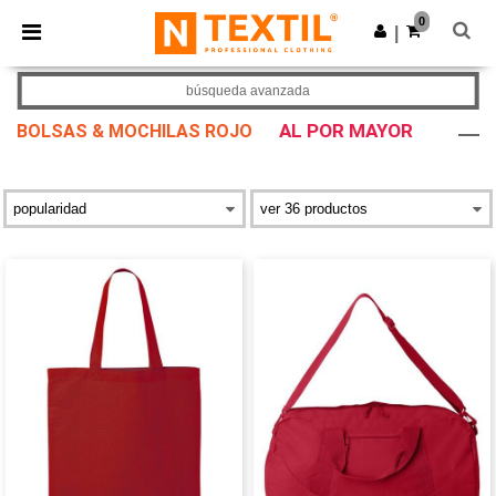
×
App de Ntextil
0
Descargar app
|
¡Mejores precios en app!
búsqueda avanzada
AL POR MAYOR
BOLSAS & MOCHILAS ROJO