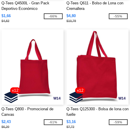
Q-Tees Q4500L - Gran Pack
Q-Tees Q611 - Bolso de Lona con
Deportivo Económico
Cremallera
$1,66
$4,80
-66%
-55%
$4,82
$10,78
x12
x12
W14
W14
Q-Tees Q800 - Promocional de
Q-Tees Q125300 - Bolsa de lona con
Canvas
fuelle
$2,43
$3,16
-61%
-59%
$6,20
$7,72