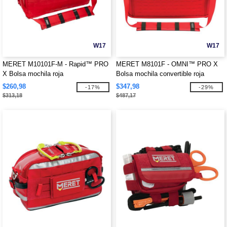
W17
W17
MERET M10101F-M - Rapid™ PRO
MERET M8101F - OMNI™ PRO X
X Bolsa mochila roja
Bolsa mochila convertible roja
$260,98
$347,98
-17%
-29%
$313,18
$487,17