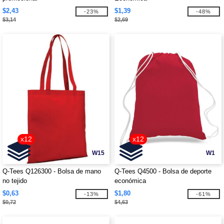
$2,43
$1,39
-23%
-48%
$3,14
$2,69
x12
x12
W15
W1
Q-Tees Q126300 - Bolsa de mano
Q-Tees Q4500 - Bolsa de deporte
no tejido
económica
$0,63
$1,80
-13%
-61%
$0,72
$4,63