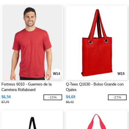
W14
W15
Fortress 6010 - Guerrero de la
Q-Tees Q1630 - Bolso Grande con
Carretera Rollaboard
Ojales
$6,54
$4,69
-15%
-27%
$7,70
$6,42