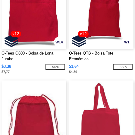
x12
x12
W14
W1
Q-Tees Q600 - Bolsa de Lona
Q-Tees QTB - Bolsa Tote
Jumbo
Económica
$3,38
$1,64
-56%
-63%
$7,77
$4,39